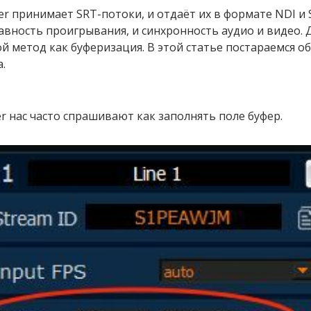
ver принимает SRT-потоки, и отдаёт их в формате NDI и
авность проигрывания, и синхронность аудио и видео. Д
й метод как буферизация. В этой статье постараемся об
.
er нас часто спрашивают как заполнять поле буфер.