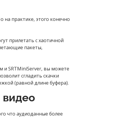
 на практике, этого конечно
гут прилетать с хаотичной
илетающие пакеты,
м и SRTMiniServer, вы можете
позволит сгладить скачки
ржкой (равной длине буфера).
 видео
того что аудиоданные более