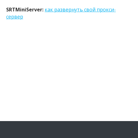
SRTMiniServer:
как развернуть свой прокси-
сервер