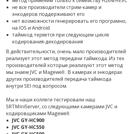
метод применим только к семейству H264/HEVC
не все производители стрим-камер и
энкодеров поддерживают его
нет возможности генерировать его програмно,
на IOS и Android
таймкод теряется при следующем цикле
кодирования-декодирования
В действительности, очень мало производителей
реализует этот метод передачи таймкода. Из тех
производителей которые реализуют этот метод
мы знаем JVC и Magewell . В камерах и энкодерах
других производителей передача таймкода
внутри SEI под вопросом.
Мы и наши коллеги тестировали наш
SRTMiniServer, со следующими камерами JVC и
кодировщиками Magewell:
JVC GY-HC900
JVC GY-HC550